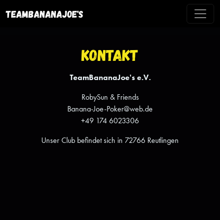
TeamBananaJoe's
Kontakt
TeamBananaJoe's e.V.
RobySun & Friends
Banana-Joe-Poker@web.de
+49 174 6023306
Unser Club befindet sich in 72766 Reutlingen